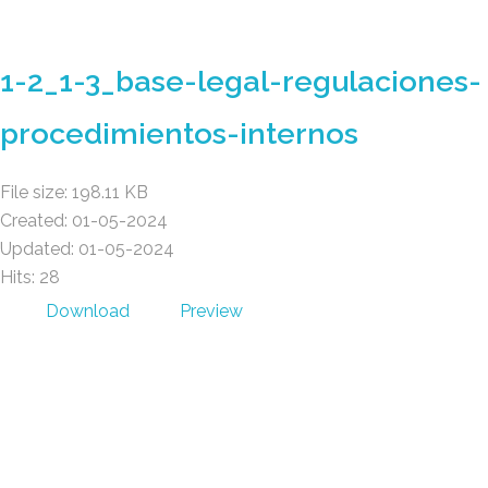
Gad Parroquial Milagro
1-2_1-3_base-legal-regulaciones-
procedimientos-internos
File size: 198.11 KB
Created: 01-05-2024
Updated: 01-05-2024
Hits: 28
Download
Preview
Gad Parroquial Milagro
0991133695
Facebook
Twitter
Youtube
Instagram