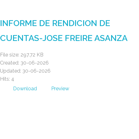
Gad Parroquial Milagro
INFORME DE RENDICION DE
CUENTAS-JOSE FREIRE ASANZA
File size: 297.72 KB
Created: 30-06-2026
Updated: 30-06-2026
Hits: 4
Download
Preview
Gad Parroquial Milagro
0991133695
Facebook
Twitter
Youtube
Instagram